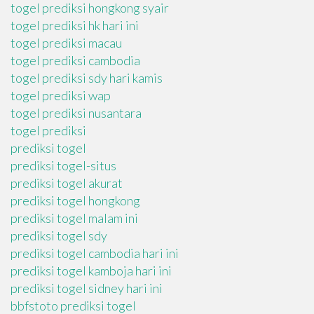
togel prediksi hongkong syair
togel prediksi hk hari ini
togel prediksi macau
togel prediksi cambodia
togel prediksi sdy hari kamis
togel prediksi wap
togel prediksi nusantara
togel prediksi
prediksi togel
prediksi togel-situs
prediksi togel akurat
prediksi togel hongkong
prediksi togel malam ini
prediksi togel sdy
prediksi togel cambodia hari ini
prediksi togel kamboja hari ini
prediksi togel sidney hari ini
bbfstoto prediksi togel