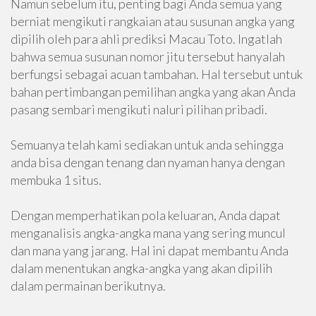
Namun sebelum itu, penting bagi Anda semua yang
berniat mengikuti rangkaian atau susunan angka yang
dipilih oleh para ahli prediksi Macau Toto. Ingatlah
bahwa semua susunan nomor jitu tersebut hanyalah
berfungsi sebagai acuan tambahan. Hal tersebut untuk
bahan pertimbangan pemilihan angka yang akan Anda
pasang sembari mengikuti naluri pilihan pribadi.
Semuanya telah kami sediakan untuk anda sehingga
anda bisa dengan tenang dan nyaman hanya dengan
membuka 1 situs.
Dengan memperhatikan pola keluaran, Anda dapat
menganalisis angka-angka mana yang sering muncul
dan mana yang jarang. Hal ini dapat membantu Anda
dalam menentukan angka-angka yang akan dipilih
dalam permainan berikutnya.