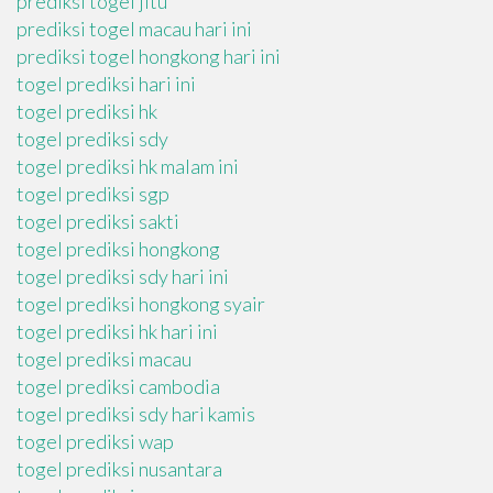
prediksi togel jitu
prediksi togel macau hari ini
prediksi togel hongkong hari ini
togel prediksi hari ini
togel prediksi hk
togel prediksi sdy
togel prediksi hk malam ini
togel prediksi sgp
togel prediksi sakti
togel prediksi hongkong
togel prediksi sdy hari ini
togel prediksi hongkong syair
togel prediksi hk hari ini
togel prediksi macau
togel prediksi cambodia
togel prediksi sdy hari kamis
togel prediksi wap
togel prediksi nusantara