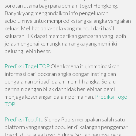
sorotan utama bagi para pemain togel Hongkong.
Banyak yang mengandalkan info pengeluaran
sebelumnya untuk memprediksi angka-angka yang akan
keluar. Melihat pola-pola yang muncul dari hasil
keluaran HK dapat memberikan gambaran yang lebih
jelas mengenai kemungkinan angka yang memiliki
peluang lebih besar.
Prediksi Togel TOP
Oleh karena itu, kombinasikan
informasi dari bocoran angka dengan insting dan
pengalaman pribadi dalam memilih angka. Selalu
bermain dengan bijak dan tidak berlebihan demi
menjaga kesenangan dalam permainan.
Prediksi Togel
TOP
Prediksi Top Jitu
Sidney Pools merupakan salah satu
platform yang sangat populer di kalangan penggemar
togel, khususnya togel Sidney. Setiap harinya, para