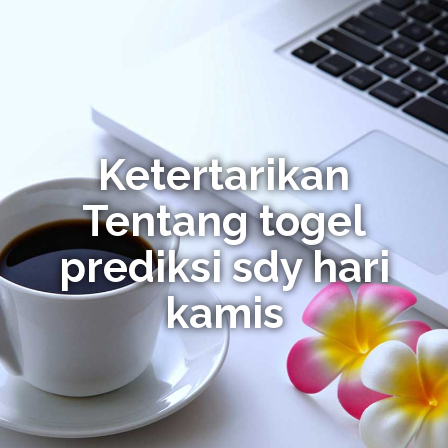
Ketertarikan
Tentang togel
prediksi sdy hari
kamis