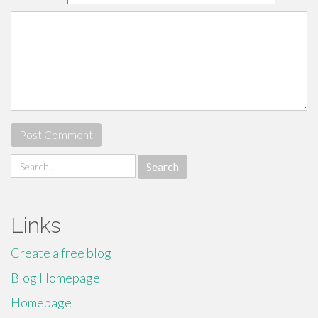
Search
for:
Links
Create a free blog
Blog Homepage
Homepage