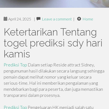
April 24, 2025
|
Leave a comment
|
Home
Ketertarikan Tentang
togel prediksi sdy hari
kamis
Prediksi Top
Dalam setiap Reside attract Sidney,
pengumuman hasil dilakukan secara langsung sehingga
pemain dapat melihat nomor yang keluar secara
serious-time. Hal ini memberikan pengalaman yang
mendebarkan bagi para peserta, dan juga memastikan
transparansi dalam prosesnya.
Prediksi Top
Pengeluaran HK menjadi salah satu