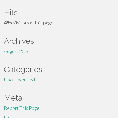
Hits
495
Visitors at this page
Archives
August 2026
Categories
Uncategorized
Meta
Report This Page
Log in