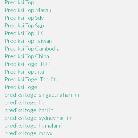
Prediksi Top
Prediksi Top Macau
Prediksi Top Sdy
Prediksi Top Sgp
Prediksi Top HK
Prediksi Top Taiwan
Prediksi Top Cambodia
Prediksi Top China
Prediksi Togel TOP
Prediksi Top Jitu
Prediksi Togel Top Jitu
Prediksi Togel
prediksi togel singapura hari ini
prediksi togel hk
prediksi togel hari ini
prediksi togel sydney hari ini
prediksi togel hk malam ini
prediksi togel macau